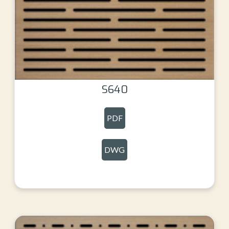
S640
PDF
DWG