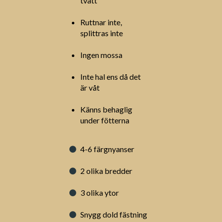
tvätt
Ruttnar inte,
splittras inte
Ingen mossa
Inte hal ens då det
är våt
Känns behaglig
under fötterna
4-6 färgnyanser
2 olika bredder
3 olika ytor
Snygg dold fästning