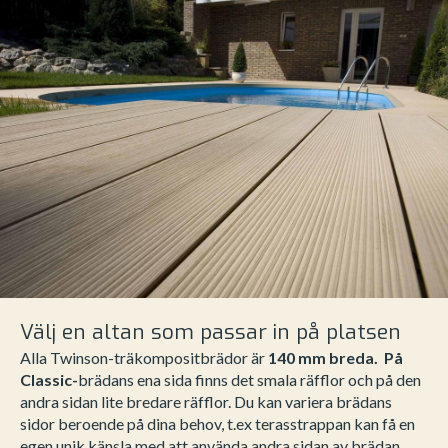
Välj en altan som passar in på platsen
Alla Twinson-träkompositbrädor är
140 mm breda. På
Classic-
brädans ena sida finns det smala räfflor och på den
andra sidan lite bredare räfflor. Du kan variera brädans
sidor beroende på dina behov, t.ex terasstrappan kan få en
egen unik känsla med att använda andra sidan av brädan.