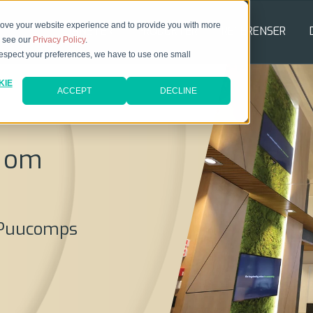
rove your website experience and to provide you with more
TJÄNSTER
PRODUKTER
REFERENSER
e see our
Privacy Policy
.
 respect your preferences, we have to use one small
KIE
ACCEPT
DECLINE
n om
r Puucomps