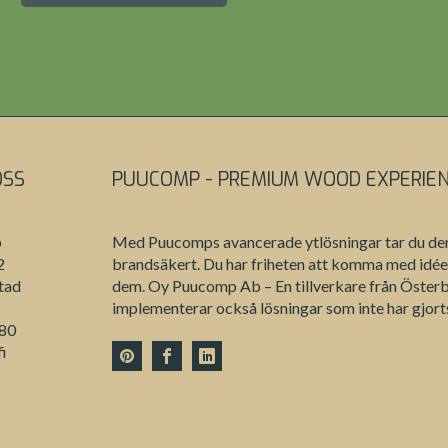
OSS
PUUCOMP - PREMIUM WOOD EXPERIE
b
Med Puucomps avancerade ytlösningar tar du den ri
2
brandsäkert. Du har friheten att komma med idéer 
tad
dem. Oy Puucomp Ab – En tillverkare från Österb
implementerar också lösningar som inte har gjorts
980
i