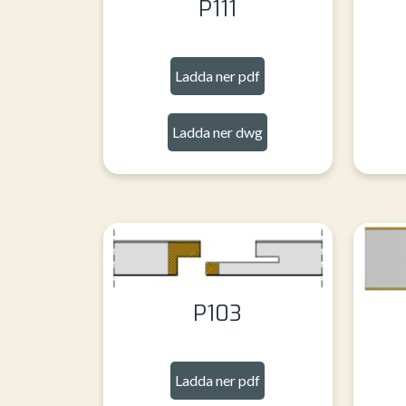
P111
Ladda ner pdf
Ladda ner dwg
P103
Ladda ner pdf