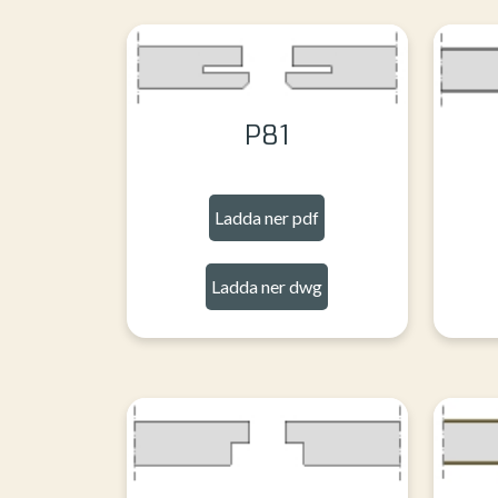
P81
Ladda ner pdf
Ladda ner dwg