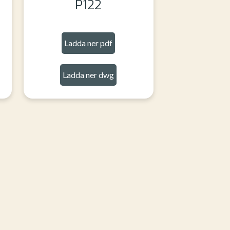
P122
Ladda ner pdf
Ladda ner dwg