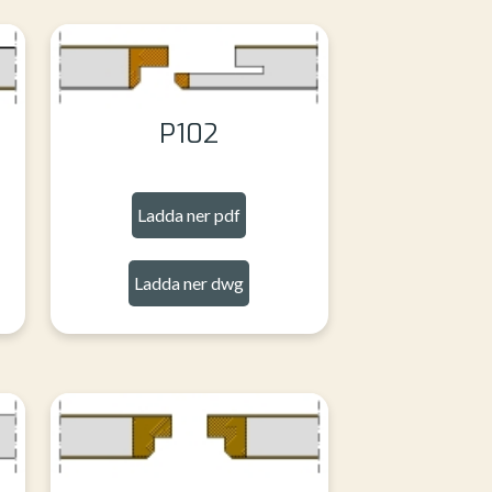
P102
Ladda ner pdf
Ladda ner dwg