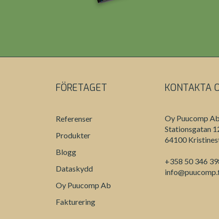
FÖRETAGET
KONTAKTA 
Oy Puucomp A
Referenser
Stationsgatan 1
Produkter
64100 Kristines
Blogg
+358 50 346 3
Dataskydd
info@puucomp.f
Oy Puucomp Ab
Fakturering