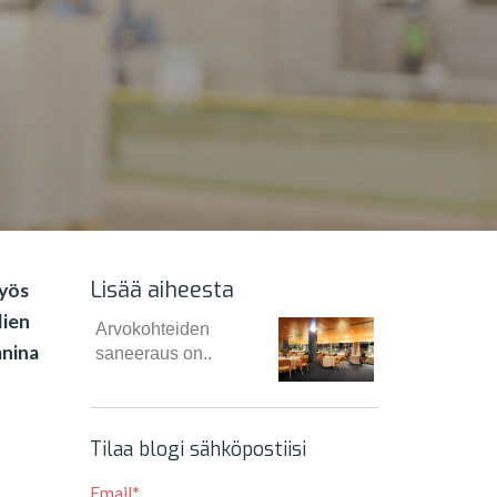
Lisää aiheesta
myös
lien
Arvokohteiden
anina
saneeraus on..
Tilaa blogi sähköpostiisi
Email
*