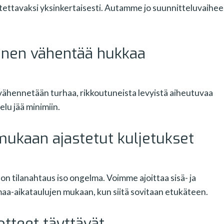
tettavaksi yksinkertaisesti. Autamme jo suunnitteluvaihe
inen vähentää hukkaa
 vähennetään turhaa, rikkoutuneista levyistä aiheutuvaa
lu jää minimiin.
mukaan ajastetut kuljetukset
on tilanahtaus iso ongelma. Voimme ajoittaa sisä- ja
a-aikataulujen mukaan, kun siitä sovitaan etukäteen.
tteet täyttävät