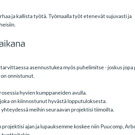
haa ja kallista työtä. Työmaalla työt etenevät sujuvasti ja
eisiin.
 aikana
 tarvittaessa asennustukea myös puhelimitse - joskus jopa
 on onnistunut.
sprosessia hyvien kumppaneiden avulla.
a on kiinnostunut hyvästä lopputuloksesta.
iis yhteydessä meihin seuraavan projektisi tiimoilta.
 projektisi ajan ja lupauksemme koskee niin Puucomp, Arb
tuotteitakin.