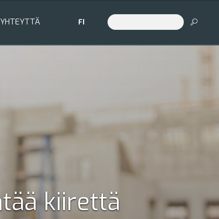
 YHTEYTTÄ
FI
ää kiirettä