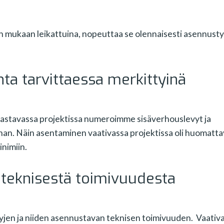
en mukaan leikattuina, nopeuttaa se olennaisesti asennust
unta tarvittaessa merkittyinä
astavassa projektissa numeroimme sisäverhouslevyt ja
n. Näin asentaminen vaativassa projektissa oli huomatta
nimiin.
teknisestä toimivuudesta
en ja niiden asennustavan teknisen toimivuuden. Vaativa