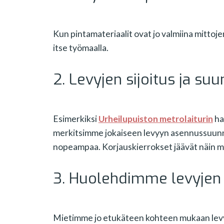
Kun pintamateriaalit ovat jo valmiina mittoj
itse työmaalla.
2. Levyjen sijoitus ja su
Esimerkiksi
Urheilupuiston metrolaiturin
ha
merkitsimme jokaiseen levyyn asennussuunna
nopeampaa. Korjauskierrokset jäävät näin mi
3. Huolehdimme levyjen 
Mietimme jo etukäteen kohteen mukaan levyj