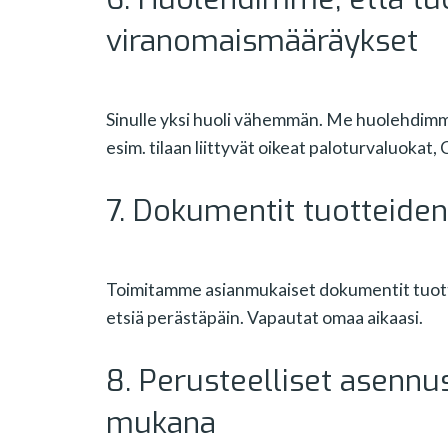
viranomaismääräykset
Sinulle yksi huoli vähemmän. Me huolehdimme
esim. tilaan liittyvät oikeat paloturvaluokat,
7. Dokumentit tuotteide
Toimitamme asianmukaiset dokumentit tuottei
etsiä perästäpäin. Vapautat omaa aikaasi.
8. Perusteelliset asennu
mukana