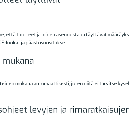
, että tuotteet ja niiden asennustapa täyttävät määräyks
 CE-luokat ja päästösuositukset.
n mukana
den mukana automaattisesti, joten niitä ei tarvitse kysell
sohjeet levyjen ja rimaratkaisuje