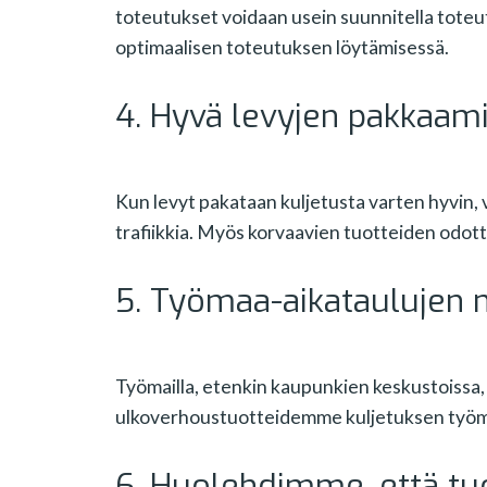
toteutukset voidaan usein suunnitella toteu
optimaalisen toteutuksen löytämisessä.
4. Hyvä levyjen pakkaam
Kun levyt pakataan kuljetusta varten hyvin,
trafiikkia. Myös korvaavien tuotteiden odotte
5. Työmaa-aikataulujen 
Työmailla, etenkin kaupunkien keskustoissa, 
ulkoverhoustuotteidemme kuljetuksen työma
6. Huolehdimme, että tuo