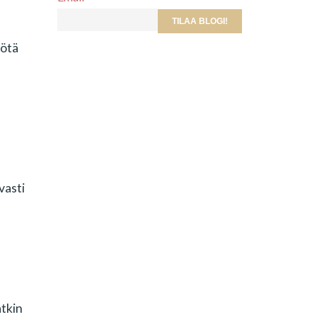
yötä
vasti
tkin