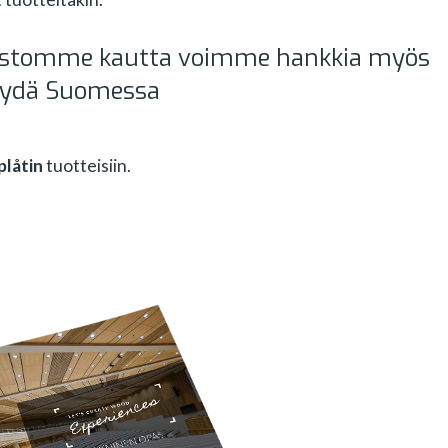
ostomme kautta voimme hankkia myös
 myydä Suomessa
plåtin
tuotteisiin.