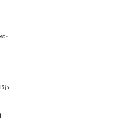
et -
ä ja
n