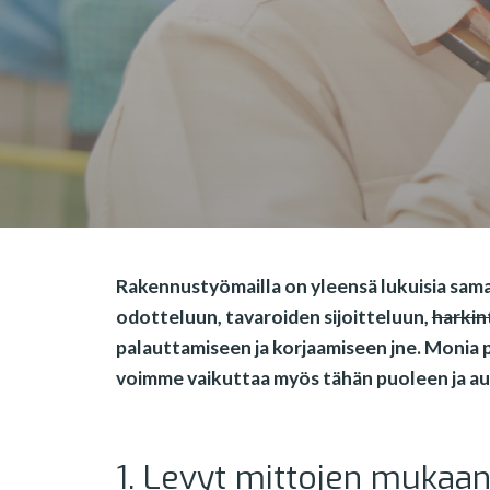
Rakennustyömailla on yleensä lukuisia samana
odotteluun, tavaroiden sijoitteluun,
harkin
palauttamiseen ja korjaamiseen jne. Monia pi
voimme vaikuttaa myös tähän puoleen ja aut
1. Levyt mittojen mukaa