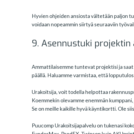
Hyvien ohjeiden ansiosta vältetään paljon tur
voidaan nopeammin siirtyä seuraaviin työvaih
9. Asennustuki projektin
Ammattilaisemme tuntevat projektisi ja saat
päällä. Haluamme varmistaa, että lopputulos
Urakoitsija, voit todella helpottaa rakennu
Koemmekin olevamme enemmän kumppani, jok
Se on meille kaikille hyvä käyntikortti. Ole s
Puucomp Urakoitsijapalvelu on tukenasi koko
FunderMax, ProdEX, Twinson kuin AKUprint 