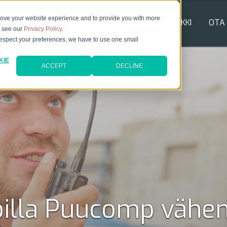
rove your website experience and to provide you with more
TUOTTEET
REFERENSSIT
TIETOPANKKI
OTA
e see our
Privacy Policy
.
 respect your preferences, we have to use one small
KIE
ACCEPT
DECLINE
joilla Puucomp vähent