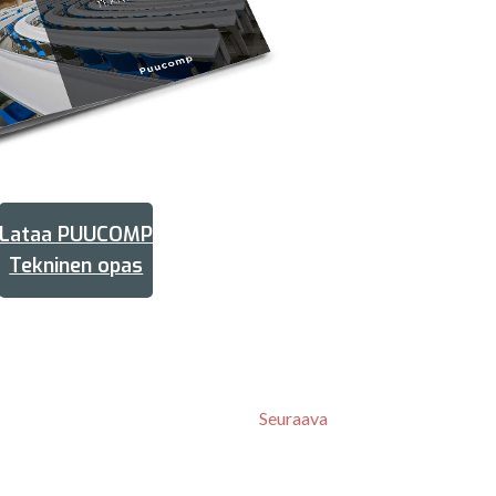
Lataa PUUCOMP
Tekninen opas
Seuraava