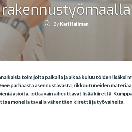
rakennustyömaalla
By
Kari Hallman
ikaisia toimijoita paikalla ja aikaa kuluu töiden lisäksi 
taan
parhaasta asennustavasta, rikkoutuneiden materiaa
eniä asioita, jotka vain aiheuttavat lisää kiirettä. Kumpp
taa monella tavalla vähentäen kiirettä ja työvaiheita.
n