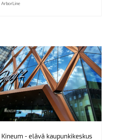
ArborLine
Kineum - elävä kaupunkikeskus