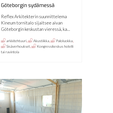
Göteborgin sydämessä
Reflex Arkitekterin suunnittelema
Kineum tornitalo sijaitsee aivan
Göteborgin keskustan vieressä, ka...
,
,
,
arkkitehtuuri
Akustiikka
Paloluokka
,
Sisäverhoukset
Kongressikeskus hotelli
tai ravintola