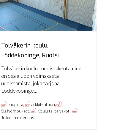
Tolvåkerin koulu,
Löddeköpinge, Ruotsi
Tolvåkerin koulun uudisrakentaminen
on osa alueen voimakasta
uudistamista, joka tarjoaa
Löddeköpinge...
,
,
puupinta
arkkitehtuuri
,
,
Sisäverhoukset
Koulu tai päiväkoti
Julkinen rakennus