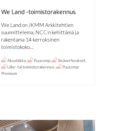
We Land -toimistorakennus
We Land on JKMM Arkkitehtien
suunnittelema, NCC:n kehittämä ja
rakentama 14-kerroksinen
toimistokoko...
,
,
,
Akustiikka
Puucomp
Sisäverhoukset
,
Liike- tai toimistorakennus
Puucomp
Premium