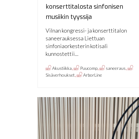
konserttitalosta sinfonisen
musiikin tyyssija
Vilnan kongressi- ja konserttitalon
saneerauksessa Liettuan
sinfoniaorkesterin kotisali
kunnostettii...
,
,
,
Akustiikka
Puucomp
saneeraus
,
Sisäverhoukset
ArborLine