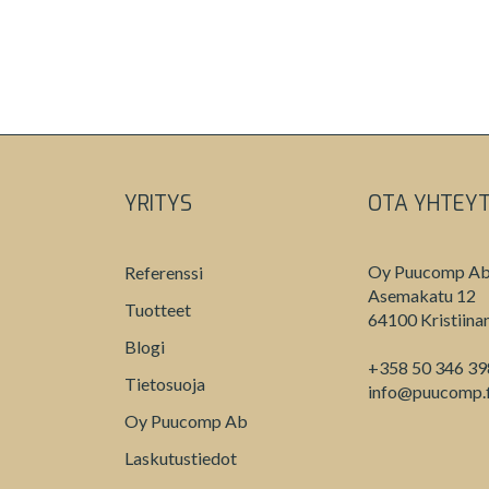
YRITYS
OTA YHTEY
Oy Puucomp A
Referenssi
Asemakatu 12
Tuotteet
64100 Kristiina
Blogi
+358 50 346 3
Tietosuoja
info@puucomp.f
Oy Puucomp Ab
Laskutustiedot