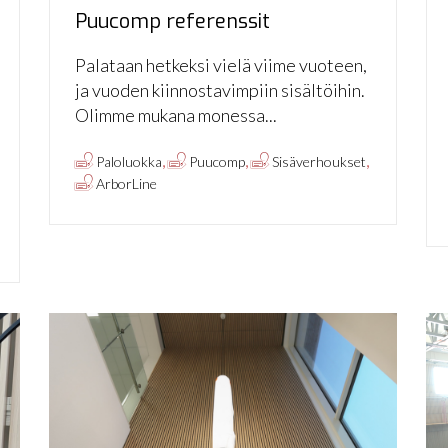
Puucomp referenssit
Palataan hetkeksi vielä viime vuoteen,
ja vuoden kiinnostavimpiin sisältöihin.
Olimme mukana monessa...
,
,
,
Paloluokka
Puucomp
Sisäverhoukset
ArborLine