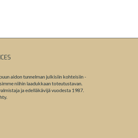
NCES
puun aidon tunnelman julkisiin kohteisiin -
etsimme niihin laadukkaan toteutustavan.
lmistaja ja edelläkävijä vuodesta 1987.
hty.