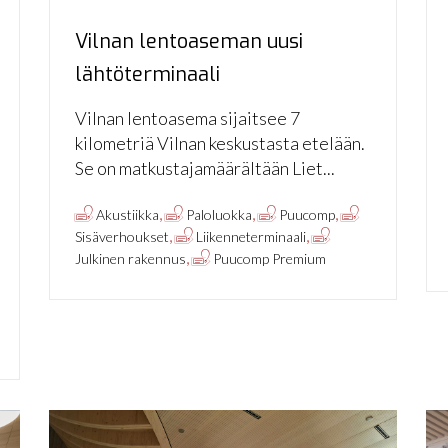
Vilnan lentoaseman uusi
lähtöterminaali
Vilnan lentoasema sijaitsee 7
kilometriä Vilnan keskustasta etelään.
Se on matkustajamäärältään Liet...
,
,
,
Akustiikka
Paloluokka
Puucomp
,
,
Sisäverhoukset
Liikenneterminaali
,
Julkinen rakennus
Puucomp Premium