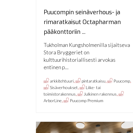
Puucompin seinäverhous- ja
rimaratkaisut Octapharman
pääkonttoriin ...
Tukholman Kungsholmenilla sijaitseva
Stora Bryggeriet on
kulttuurihistoriallisesti arvokas
entinen p...
,
,
,
arkkitehtuuri
pintaratkaisu
Puucomp
,
Sisäverhoukset
Liike- tai
,
,
toimistorakennus
Julkinen rakennus
,
ArborLine
Puucomp Premium