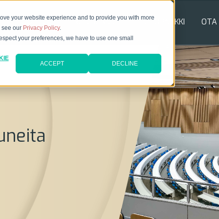
rove your website experience and to provide you with more
TUOTTEET
REFERENSSIT
TIETOPANKKI
OTA
e see our
Privacy Policy
.
 respect your preferences, we have to use one small
KIE
ACCEPT
DECLINE
uneita