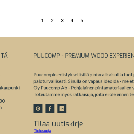
1
2
3
4
5
TTÄ
PUUCOMP - PREMIUM WOOD EXPERIE
b
Puucompin edistyksellisillä pintaratkaisuilla tuot 
paloturvallisesti. Sinulla on vapaus ideoida - me 
nkaupunki
Oy Puucomp Ab - Pohjalainen pintamateriaalien va
Toteutamme myös ratkaisuja, joita ei ole ennen te
980
i
Tilaa uutiskirje