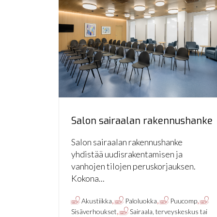
Salon sairaalan rakennushanke
Salon sairaalan rakennushanke
yhdistää uudisrakentamisen ja
vanhojen tilojen peruskorjauksen.
Kokona...
,
,
,
Akustiikka
Paloluokka
Puucomp
,
Sisäverhoukset
Sairaala, terveyskeskus tai