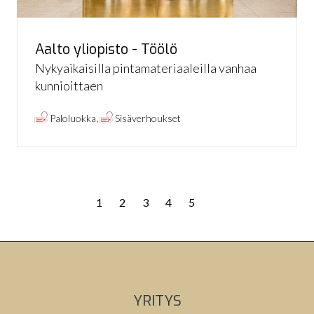
Aalto yliopisto - Töölö
Nykyaikaisilla pintamateriaaleilla vanhaa
kunnioittaen
,
Paloluokka
Sisäverhoukset
1
2
3
4
5
YRITYS