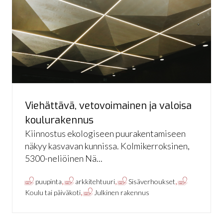
Viehättävä, vetovoimainen ja valoisa
koulurakennus
Kiinnostus ekologiseen puurakentamiseen
näkyy kasvavan kunnissa. Kolmikerroksinen,
5300-neliöinen Nä...
,
,
,
puupinta
arkkitehtuuri
Sisäverhoukset
,
Koulu tai päiväkoti
Julkinen rakennus