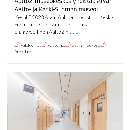
Aalto2-museokeskus yhdistää Alvar
Aalto- ja Keski-Suomen museot ...
Kesällä 2023 Alvar Aalto-museosta ja Keski-
Suomen museosta muodostui uusi,
elämyksellinen Aalto2-mus...
,
,
,
Paloluokka
Puucomp
Sisäverhoukset
ArborLine