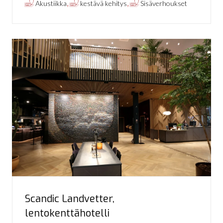
,
,
Akustiikka
kestävä kehitys
Sisäverhoukset
Scandic Landvetter,
lentokenttähotelli