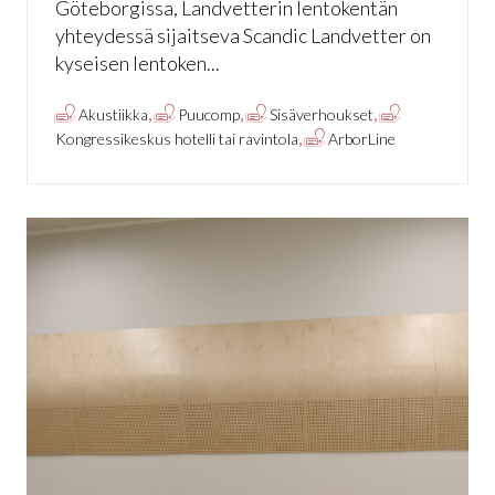
Göteborgissa, Landvetterin lentokentän
yhteydessä sijaitseva Scandic Landvetter on
kyseisen lentoken...
,
,
,
Akustiikka
Puucomp
Sisäverhoukset
,
Kongressikeskus hotelli tai ravintola
ArborLine