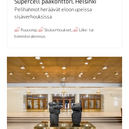
Supercell pääkonttori, Helsinki
Pelihahmot heräävät eloon upeissa
sisäverhouksissa
,
,
Puucomp
Sisäverhoukset
Liike- tai
toimistorakennus