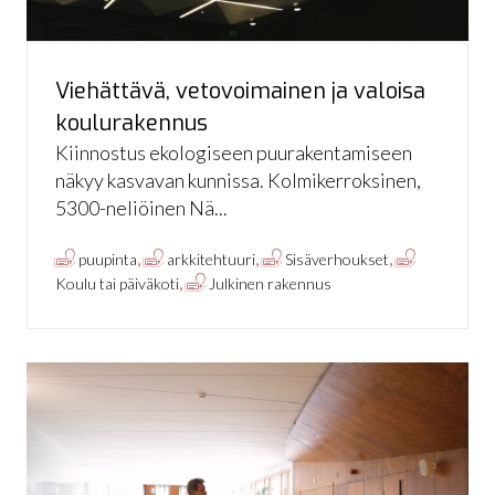
Viehättävä, vetovoimainen ja valoisa
koulurakennus
Kiinnostus ekologiseen puurakentamiseen
näkyy kasvavan kunnissa. Kolmikerroksinen,
5300-neliöinen Nä...
,
,
,
puupinta
arkkitehtuuri
Sisäverhoukset
,
Koulu tai päiväkoti
Julkinen rakennus