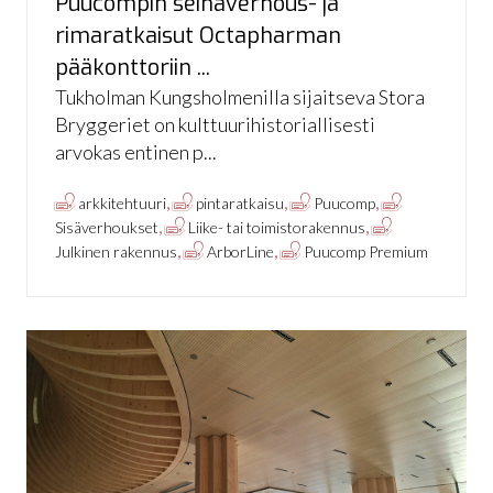
Puucompin seinäverhous- ja
rimaratkaisut Octapharman
pääkonttoriin ...
Tukholman Kungsholmenilla sijaitseva Stora
Bryggeriet on kulttuurihistoriallisesti
arvokas entinen p...
,
,
,
arkkitehtuuri
pintaratkaisu
Puucomp
,
,
Sisäverhoukset
Liike- tai toimistorakennus
,
,
Julkinen rakennus
ArborLine
Puucomp Premium