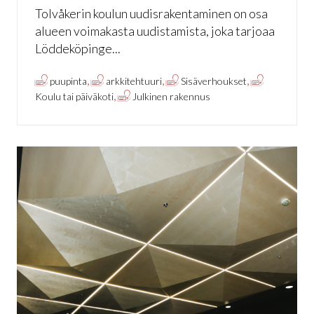
Tolvåkerin koulun uudisrakentaminen on osa
alueen voimakasta uudistamista, joka tarjoaa
Löddeköpinge...
,
,
,
puupinta
arkkitehtuuri
Sisäverhoukset
,
Koulu tai päiväkoti
Julkinen rakennus