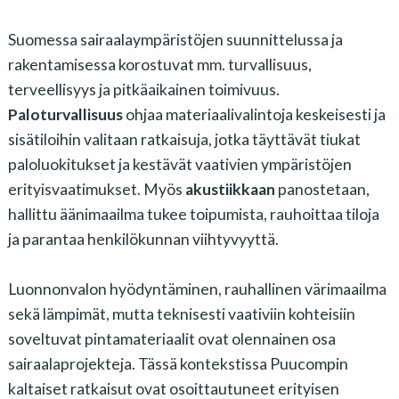
Suomessa sairaalaympäristöjen suunnittelussa ja
rakentamisessa korostuvat mm. turvallisuus,
terveellisyys ja pitkäaikainen toimivuus.
Paloturvallisuus
ohjaa materiaalivalintoja keskeisesti ja
sisätiloihin valitaan ratkaisuja, jotka täyttävät tiukat
paloluokitukset ja kestävät vaativien ympäristöjen
erityisvaatimukset. Myös
akustiikkaan
panostetaan,
hallittu äänimaailma tukee toipumista, rauhoittaa tiloja
ja parantaa henkilökunnan viihtyvyyttä.
Luonnonvalon hyödyntäminen, rauhallinen värimaailma
sekä lämpimät, mutta teknisesti vaativiin kohteisiin
soveltuvat pintamateriaalit ovat olennainen osa
sairaalaprojekteja. Tässä kontekstissa Puucompin
kaltaiset ratkaisut ovat osoittautuneet erityisen