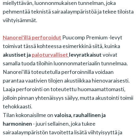
miellyttävän, luonnonmukaisen tunnelman, joka
pehmentää teknistä sairaalaympäristöä ja tekee tiloista
viihtyisämmät.
Nanorei'illä perforoidut
Puucomp Premium -levyt
toimivat tässä kohteessa esimerkkinä siitä, kuinka
akustiset ja
paloturvalliset
levyratkaisut
voivat
samalla tuoda tiloihin luonnonmateriaalin tunnelmaa.
Nanorei'illä toteutetulla perforoinnilla voidaan
parantaa vaativien tilojen akustiikkaa hienovaraisesti.
Laaja perforointi on toteutettu huomaamattomasti,
jolloin pinnan yhtenäisyys säilyy, mutta akustointi toimii
tehokkaasti.
Tilan kokonaisilme on
valoisa, rauhallinen ja
harmoninen
- juuri sellainen, joka tukee
sairaalaympäristön tavoitetta lisätä viihtyisyyttä ja