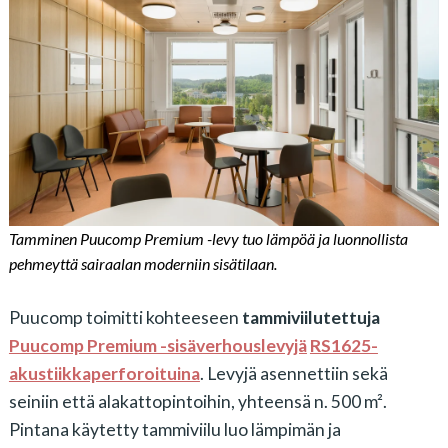
Tamminen Puucomp Premium -levy tuo lämpöä ja luonnollista
pehmeyttä sairaalan moderniin sisätilaan.
Puucomp toimitti kohteeseen
tammiviilutettuja
Puucomp Premium -sisäverhouslevyjä
RS1625-
akustiikkaperforoituina
. Levyjä asennettiin sekä
seiniin että alakattopintoihin, yhteensä n. 500 m².
Pintana käytetty
tammiviilu
luo lämpimän ja