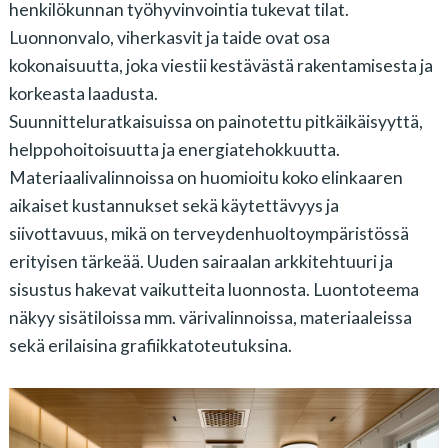
henkilökunnan työhyvinvointia tukevat tilat.
Luonnonvalo, viherkasvit ja taide ovat osa
kokonaisuutta, joka viestii kestävästä rakentamisesta ja
korkeasta laadusta.
Suunnitteluratkaisuissa on painotettu pitkäikäisyyttä,
helppohoitoisuutta ja energiatehokkuutta.
Materiaalivalinnoissa on huomioitu koko elinkaaren
aikaiset kustannukset sekä käytettävyys ja
siivottavuus, mikä on terveydenhuoltoympäristössä
erityisen tärkeää. Uuden sairaalan arkkitehtuuri ja
sisustus hakevat vaikutteita luonnosta. Luontoteema
näkyy sisätiloissa mm. värivalinnoissa, materiaaleissa
sekä erilaisina grafiikkatoteutuksina.