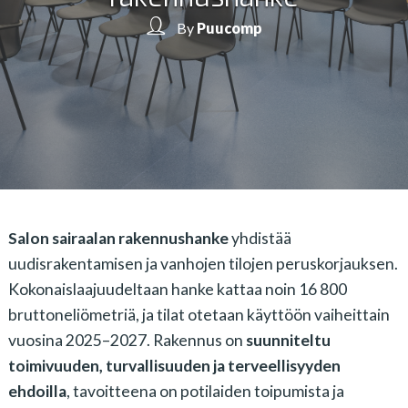
By
Puucomp
Salon sairaalan rakennushanke
yhdistää
uudisrakentamisen ja vanhojen tilojen peruskorjauksen.
Kokonaislaajuudeltaan hanke kattaa noin 16 800
bruttoneliömetriä, ja tilat otetaan käyttöön vaiheittain
vuosina 2025–2027. Rakennus on
suunniteltu
toimivuuden, turvallisuuden ja terveellisyyden
ehdoilla
, tavoitteena on potilaiden toipumista ja