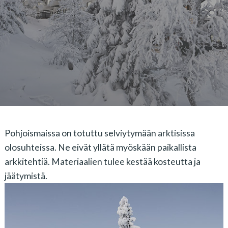
Pohjoismaissa on totuttu selviytymään arktisissa
olosuhteissa. Ne eivät yllätä myöskään paikallista
arkkitehtiä. Materiaalien tulee kestää kosteutta ja
jäätymistä.