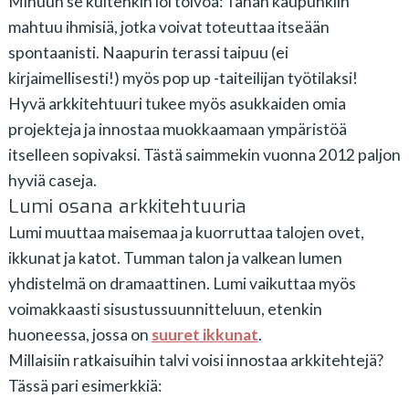
Minuun se kuitenkin loi toivoa: Tähän kaupunkiin
mahtuu ihmisiä, jotka voivat toteuttaa itseään
spontaanisti. Naapurin terassi taipuu (ei
kirjaimellisesti!) myös pop up -taiteilijan työtilaksi!
Hyvä arkkitehtuuri tukee myös asukkaiden omia
projekteja ja innostaa muokkaamaan ympäristöä
itselleen sopivaksi. Tästä saimmekin vuonna 2012 paljon
hyviä caseja.
Lumi osana arkkitehtuuria
Lumi muuttaa maisemaa ja kuorruttaa talojen ovet,
ikkunat ja katot. Tumman talon ja valkean lumen
yhdistelmä on dramaattinen. Lumi vaikuttaa myös
voimakkaasti sisustussuunnitteluun, etenkin
huoneessa, jossa on
suuret ikkunat
.
Millaisiin ratkaisuihin talvi voisi innostaa arkkitehtejä?
Tässä pari esimerkkiä: