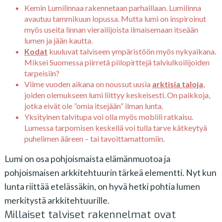
Kemin Lumilinnaa rakennetaan parhaillaan. Lumilinna
avautuu tammikuun lopussa. Mutta lumi on inspiroinut
myös useita linnan vierailijoista ilmaisemaan itseään
lumen ja jään kautta.
Kodat
kuuluvat talviseen ympäristöön myös nykyaikana.
Miksei Suomessa piirretä piilopirttejä talviulkoilijoiden
tarpeisiin?
Viime vuoden aikana on noussut uusia
arktisia taloja
,
joiden olemukseen lumi liittyy keskeisesti. On paikkoja,
jotka eivät ole ”omia itsejään” ilman lunta.
Yksityinen talvitupa voi olla myös mobiili ratkaisu.
Lumessa tarpomisen keskellä voi tulla tarve kätkeytyä
puhelimen ääreen – tai tavoittamattomiin.
Lumi on osa pohjoismaista elämänmuotoa ja
pohjoismaisen arkkitehtuurin tärkeä elementti. Nyt kun
lunta riittää etelässäkin, on hyvä hetki pohtia lumen
merkitystä arkkitehtuurille.
Millaiset talviset rakennelmat ovat