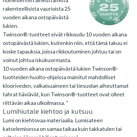
homesienten aiheuttamista
rakenteellisista vaurioista 25
vuoden aikana ostopäivästä
lukien.
Twinson®-tuotteet eivät rikkoudu 10 vuoden aikana
ostopäivästä lukien, kuitenkin niin, että tämä takuu ei
koske tapauksia, joissa rikkoutuminen johtuu tai on
voinut johtua iskukuormasta.
10 vuoden aikana ostopäivästä lukien Twinson®-
tuotteiden huolto-ohjeissa mainitut mahdolliset
klooriveden, valkaisuaineen tai tiesuolan aiheuttamat
tahrat häviävät, kun Twinson®-tuotteet ovat olleet
riittävän aikaa ulkoilmassa. "
Lumihiutale kiehtoo ja kutsuu
Lumi on kiehtovaa materiaalia. Lumisateen
katselemisessa on samaa taikaa kuin takkatulen tai