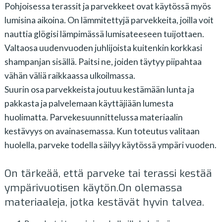
Pohjoisessa terassit ja parvekkeet ovat käytössä myös
lumisina aikoina. On lämmitettyjä parvekkeita, joilla voit
nauttia glögisi lämpimässä lumisateeseen tuijottaen.
Valtaosa uudenvuoden juhlijoista kuitenkin korkkasi
shampanjan sisällä. Paitsi ne, joiden täytyy piipahtaa
vähän väliä raikkaassa ulkoilmassa.
Suurin osa parvekkeista joutuu kestämään lunta ja
pakkasta ja palvelemaan käyttäjiään lumesta
huolimatta. Parvekesuunnittelussa materiaalin
kestävyys on avainasemassa. Kun toteutus valitaan
huolella, parveke todella säilyy käytössä ympäri vuoden.
On tärkeää, että parveke tai terassi kestää
ympärivuotisen käytön.On olemassa
materiaaleja, jotka kestävät hyvin talvea.