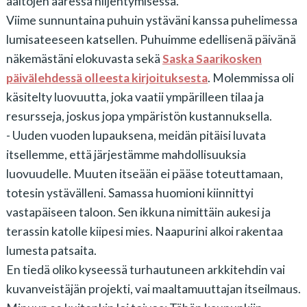
aaltojen ääressä hiljentymisessä.
Viime sunnuntaina puhuin ystäväni kanssa puhelimessa
lumisateeseen katsellen. Puhuimme edellisenä päivänä
näkemästäni elokuvasta sekä
Saska Saarikosken
päivälehdessä olleesta kirjoituksesta
. Molemmissa oli
käsitelty luovuutta, joka vaatii ympärilleen tilaa ja
resursseja, joskus jopa ympäristön kustannuksella.
- Uuden vuoden lupauksena, meidän pitäisi luvata
itsellemme, että järjestämme mahdollisuuksia
luovuudelle. Muuten itseään ei pääse toteuttamaan,
totesin ystävälleni. Samassa huomioni kiinnittyi
vastapäiseen taloon. Sen ikkuna nimittäin aukesi ja
terassin katolle kiipesi mies. Naapurini alkoi rakentaa
lumesta patsaita.
En tiedä oliko kyseessä turhautuneen arkkitehdin vai
kuvanveistäjän projekti, vai maaltamuuttajan itseilmaus.