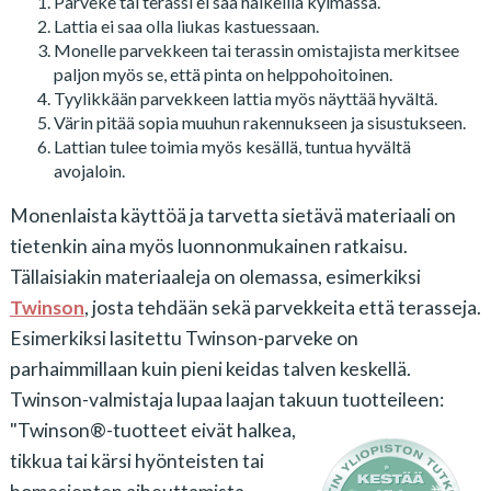
Parveke tai terassi ei saa halkeilla kylmässä.
Lattia ei saa olla liukas kastuessaan.
Monelle parvekkeen tai terassin omistajista merkitsee
paljon myös se, että pinta on helppohoitoinen.
Tyylikkään parvekkeen lattia myös näyttää hyvältä.
Värin pitää sopia muuhun rakennukseen ja sisustukseen.
Lattian tulee toimia myös kesällä, tuntua hyvältä
avojaloin.
Monenlaista käyttöä ja tarvetta sietävä materiaali on
tietenkin aina myös luonnonmukainen ratkaisu.
Tällaisiakin materiaaleja on olemassa, esimerkiksi
Twinson
, josta tehdään sekä parvekkeita että terasseja.
Esimerkiksi lasitettu Twinson-parveke on
parhaimmillaan kuin pieni keidas talven keskellä.
Twinson-valmistaja lupaa laajan takuun tuotteileen:
"Twinson®-tuotteet eivät halkea,
tikkua tai kärsi hyönteisten tai