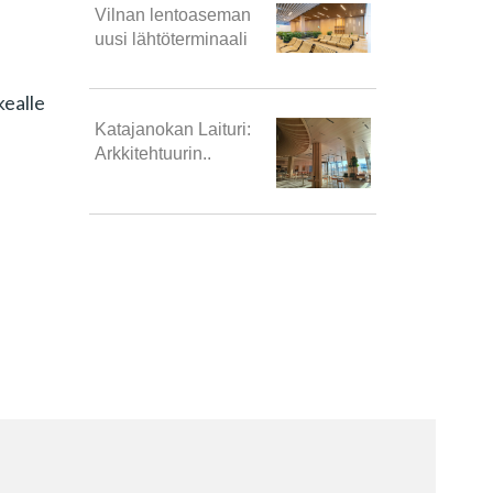
Vilnan lentoaseman
uusi lähtöterminaali
kealle
Katajanokan Laituri:
Arkkitehtuurin..