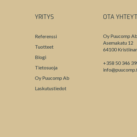
YRITYS
OTA YHTEY
Oy Puucomp A
Referenssi
Asemakatu 12
Tuotteet
64100 Kristiina
Blogi
+358 50 346 3
Tietosuoja
info@puucomp.f
Oy Puucomp Ab
Laskutustiedot