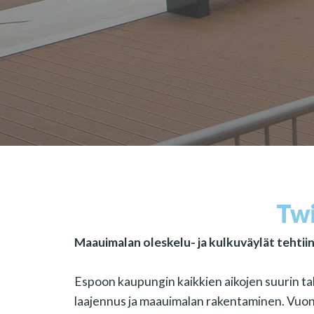
Twi
Maauimalan oleskelu- ja kulkuväylät tehtii
Espoon kaupungin kaikkien aikojen suurin t
laajennus ja maauimalan rakentaminen. Vuonn