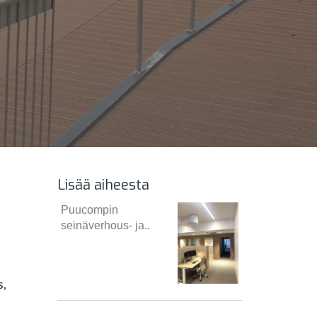
Lisää aiheesta
Puucompin
seinäverhous- ja..
s,