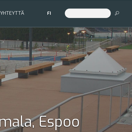
 YHTEYTTÄ
FI
imala, Espoo