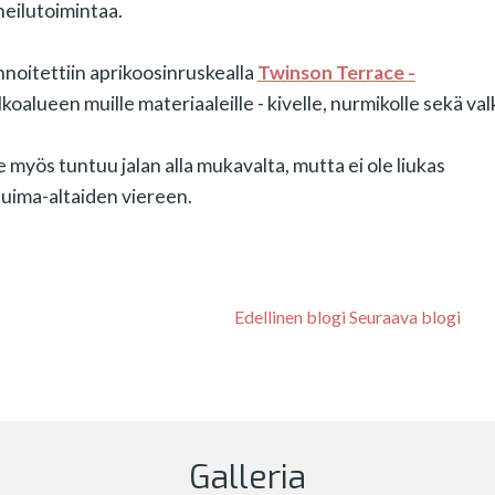
rheilutoimintaa.
noitettiin aprikoosinruskealla
Twinson Terrace -
lkoalueen muille materiaaleille - kivelle, nurmikolle sekä val
 myös tuntuu jalan alla mukavalta, mutta ei ole liukas
i uima-altaiden viereen.
Edellinen blogi
Seuraava blogi
Galleria