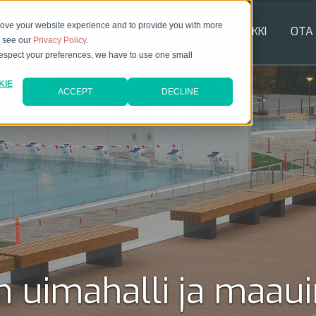
rove your website experience and to provide you with more
TUOTTEET
REFERENSSIT
TIETOPANKKI
OTA
e see our
Privacy Policy
.
 respect your preferences, we have to use one small
KIE
ACCEPT
DECLINE
 uimahalli ja maau