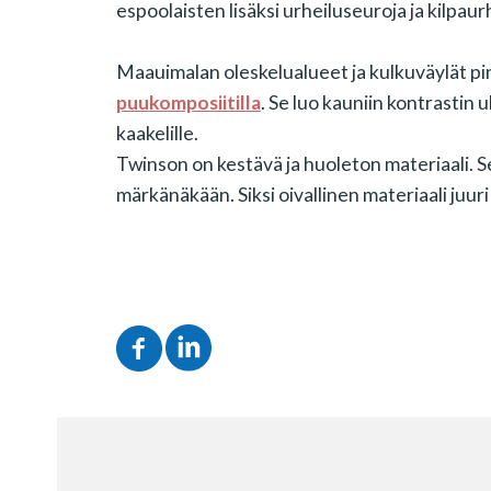
espoolaisten lisäksi urheiluseuroja ja kilpau
Maauimalan oleskelualueet ja kulkuväylät pin
puukomposiitilla
. Se luo kauniin kontrastin u
kaakelille.
Twinson on kestävä ja huoleton materiaali. Se
märkänäkään. Siksi oivallinen materiaali juur