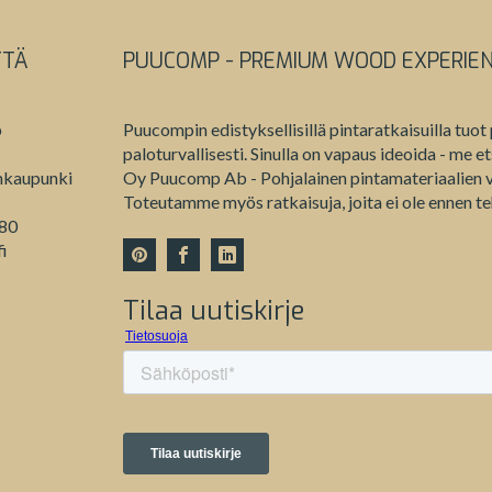
TTÄ
PUUCOMP - PREMIUM WOOD EXPERIE
b
Puucompin edistyksellisillä pintaratkaisuilla tuot 
paloturvallisesti. Sinulla on vapaus ideoida - me 
nkaupunki
Oy Puucomp Ab - Pohjalainen pintamateriaalien va
Toteutamme myös ratkaisuja, joita ei ole ennen te
980
i
Tilaa uutiskirje