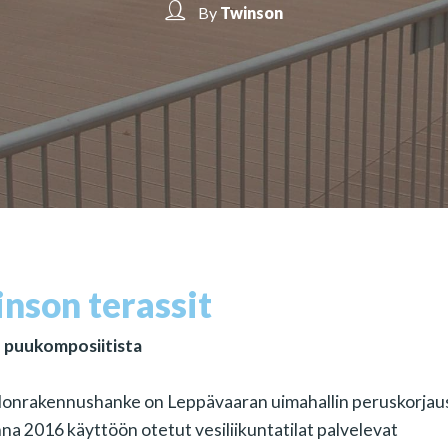
By
Twinson
nson terassit
n puukomposiitista
alonrakennushanke on Leppävaaran uimahallin peruskorjau
a 2016 käyttöön otetut vesiliikuntatilat palvelevat