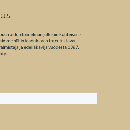
NCES
puun aidon tunnelman julkisiin kohteisiin -
etsimme niihin laadukkaan toteutustavan.
lmistaja ja edelläkävijä vuodesta 1987.
hty.