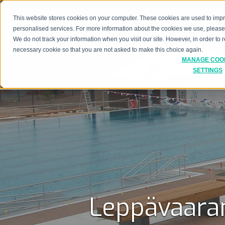
This website stores cookies on your computer. These cookies are used to imp
PALVELUT
personalised services. For more information about the cookies we use, pleas
We do not track your information when you visit our site. However, in order to
necessary cookie so that you are not asked to make this choice again.
MANAGE COO
SETTINGS
Leppävaaran