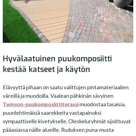
Hyvälaatuinen puukomposiitti
kestää katseet ja käytön
Elävyyttä pihaan on saatu valittujen pintamateriaalien
väreillä ja muodoilla. Vaalean pähkinän sävyinen
Twinson-puukomposiittiterassi
muodostaa tasaisia,
puunlehtimäisiä saarekkeita vastapainoksi
sympaattiselle kivetykselle. Oleskeluryhmät sijoittuvat
pääasiassa näille alueille.
Ruduksen puna-musta