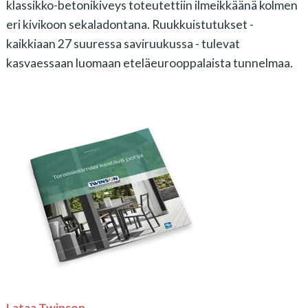
klassikko-betonikiveys toteutettiin ilmeikkäänä kolmen
eri kivikoon sekaladontana.
Ruukkuistutukset -
kaikkiaan 27 suuressa saviruukussa - tulevat
kasvaessaan luomaan eteläeurooppalaista tunnelmaa.
Lataa Twinson