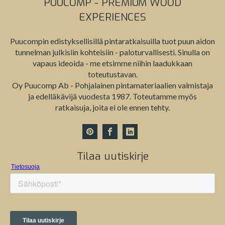
PUUCOMP - PREMIUM WOOD
EXPERIENCES
Puucompin edistyksellisillä pintaratkaisuilla tuot puun aidon
tunnelman julkisiin kohteisiin - paloturvallisesti. Sinulla on
vapaus ideoida - me etsimme niihin laadukkaan
toteutustavan.
Oy Puucomp Ab - Pohjalainen pintamateriaalien valmistaja
ja edelläkävijä vuodesta 1987. Toteutamme myös
ratkaisuja, joita ei ole ennen tehty.
Tilaa uutiskirje