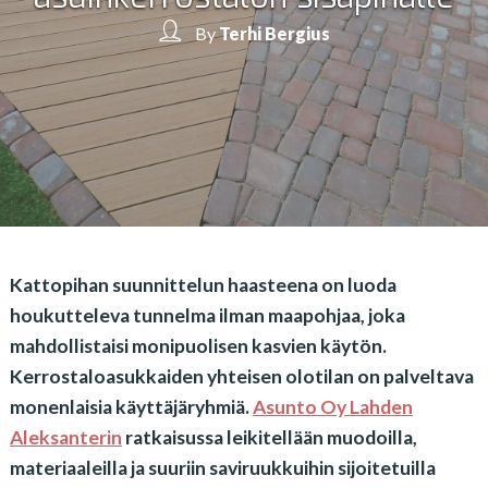
By
Terhi Bergius
Kattopihan suunnittelun haasteena on luoda
houkutteleva tunnelma ilman maapohjaa, joka
mahdollistaisi monipuolisen kasvien käytön.
Kerrostaloasukkaiden yhteisen olotilan on palveltava
monenlaisia käyttäjäryhmiä.
Asunto Oy Lahden
Aleksanterin
ratkaisussa leikitellään muodoilla,
materiaaleilla ja suuriin saviruukkuihin sijoitetuilla