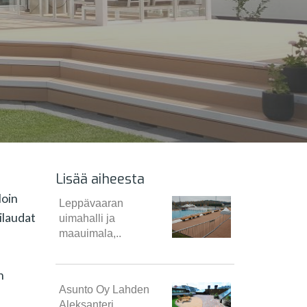
Lisää aiheesta
loin
Leppävaaran
ilaudat
uimahalli ja
maauimala,..
n
Asunto Oy Lahden
Aleksanteri