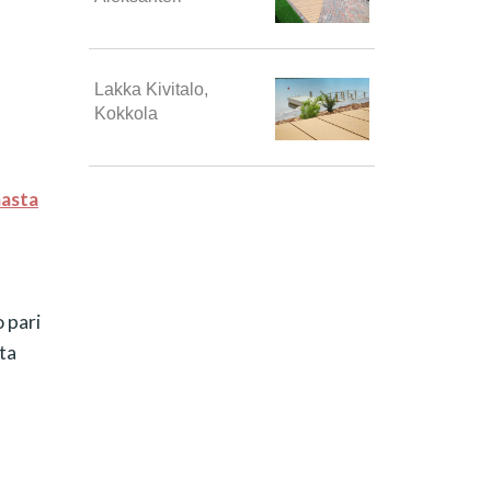
Lakka Kivitalo,
Kokkola
aasta
 pari
ta