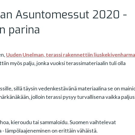
lan Asuntomessut 2020 -
n parina
en,
Uuden Unelman, terassi rakennettiin liuskekivenharm
ttiin myös palju, jonka vuoksi terassimateriaalin tuli olla
ille, sillä täysin vedenkestävänä materiaalina se on mainio
märkänäkään, jolloin terassi pysyy turvallisena vaikka paljus
hoa, kieroudu tai sammaloidu. Suomen vaihtelevat
- lämpölaajeneminen on erittäin vähäistä.