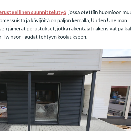
erusteellinen suunnittelutyö
, jossa otettiin huomioon mu
messuista ja kävijöitä on paljon kerralla, Uuden Unelman
isen jämerät perustukset, jotka rakentajat rakensivat paika
n Twinson-laudat tehtyyn koolaukseen.