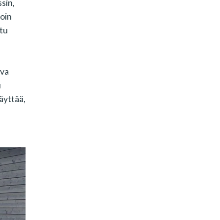
sin,
noin
ttu
uva
u
käyttää,