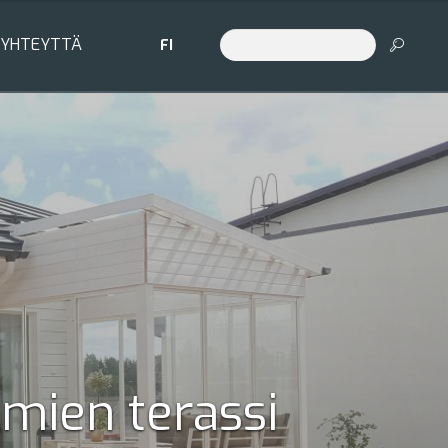
 YHTEYTTÄ
FI
mien terassi