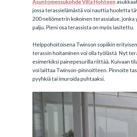
Asuntomessukohde Villa Hohteen
asukkaat
jossa terassielämästä voi nauttia huoletta t
200 neliömetrin kokoinen terassialue, jonka
palju. Pieni osa terassista on myös lasitettu.
Helppohoitoisena Twinson sopiikin erityisen hyv
terassin hoitaminen voi olla työlästä Nyt tera
esimerkiksi painepesurilla riittää. Kuivaan tila
voi laittaa Twinson-pinnoitteen. Pinnoite ta
pyyhkiä tai imuroida puhtaaksi.