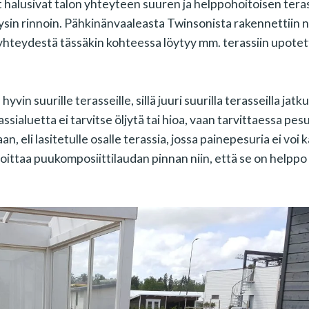
 halusivat talon yhteyteen suuren ja helppohoitoisen teras
äysin rinnoin. Pähkinänvaaleasta Twinsonista rakennettiin 
 yhteydestä tässäkin kohteessa löytyy mm. terassiin upote
in suurille terasseille, sillä juuri suurilla terasseilla jatk
ssialuetta ei tarvitse öljytä tai hioa, vaan tarvittaessa pes
an, eli lasitetulle osalle terassia, jossa painepesuria ei voi 
soittaa puukomposiittilaudan pinnan niin, että se on helppo