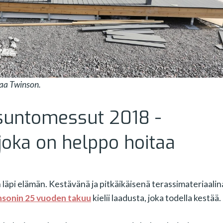
aa Twinson.
Asuntomessut 2018 -
 joka on helppo hoitaa
äpi elämän. Kestävänä ja pitkäikäisenä terassimateriaalin
sonin 25 vuoden takuu
kielii laadusta, joka todella kestää.