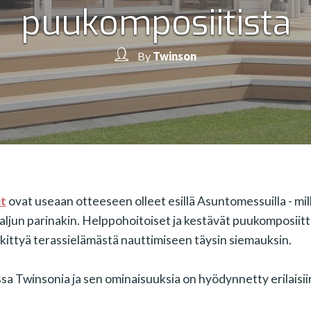
puukomposiitista
By
Twinson
it
ovat useaan otteeseen olleet esillä Asuntomessuilla - mil
aljun parinakin. Helppohoitoiset ja kestävät puukomposiitt
kittyä terassielämästä nauttimiseen täysin siemauksin.
ssa Twinsonia ja sen ominaisuuksia on hyödynnetty erilaisii