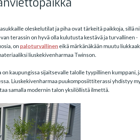
anviettopaikka
asukkaille oleskelutilat ja piha ovat tärkeitä paikkoja, sillä ni
van terassin on hyvä olla kulutusta kestävä ja turvallinen -
osia, on
paloturvallinen
eikä märkänäkään muutu liukkaaks
materiaaliksi liuskekivenharmaa Twinson.
on kaupungissa sijaitsevalle talolle tyypillinen kumppani, j
essa. Liuskekivenharmaa puukomposiittiterassi yhdistyy m
staa samalla modernin talon yksilöllistä ilmettä.