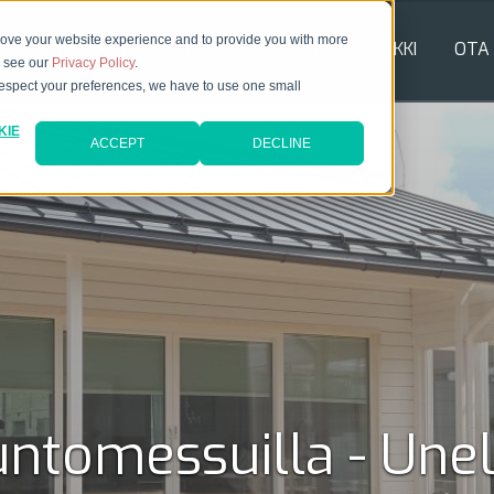
rove your website experience and to provide you with more
TUOTTEET
REFERENSSIT
TIETOPANKKI
OTA
e see our
Privacy Policy
.
 respect your preferences, we have to use one small
KIE
ACCEPT
DECLINE
ntomessuilla - Unel