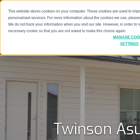
This website stores cookies on your computer. These cookies are used to imp
PALVELUT
personalised services. For more information about the cookies we use, pleas
We do not track your information when you visit our site. However, in order to
necessary cookie so that you are not asked to make this choice again.
MANAGE COO
SETTINGS
Twinson Asu