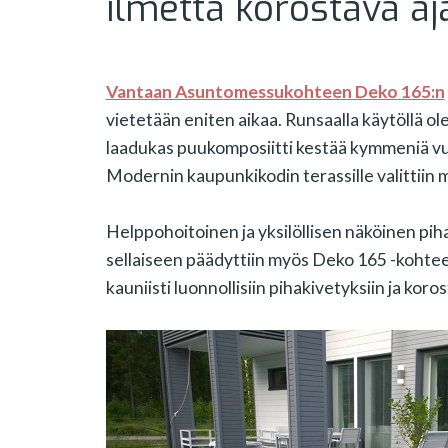
ilmettä korostava aj
Vantaan Asuntomessukohteen Deko 165
:n
vietetään eniten aikaa. Runsaalla käytöllä ole
laadukas puukomposiitti kestää kymmeniä vu
Modernin kaupunkikodin terassille valittiin 
Helppohoitoinen ja yksilöllisen näköinen piha 
sellaiseen päädyttiin myös Deko 165 -kohte
kauniisti luonnollisiin pihakivetyksiin ja koro