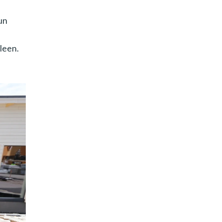
un
lleen.