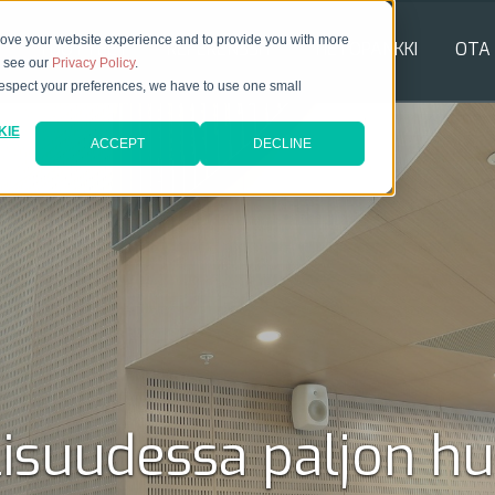
rove your website experience and to provide you with more
TUOTTEET
REFERENSSIT
TIETOPANKKI
OTA
e see our
Privacy Policy
.
 respect your preferences, we have to use one small
KIE
ACCEPT
DECLINE
lisuudessa paljon h