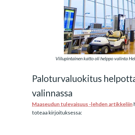
Viilupintainen katto oli helppo valinta H
Paloturvaluokitus helpotta
valinnassa
Maaseudun tulevaisuus -lehden artikkeliin
h
toteaa kirjoituksessa: