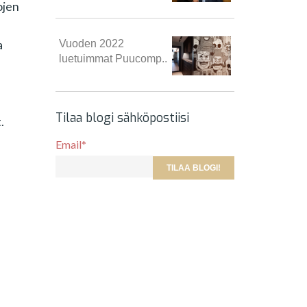
ojen
Vuoden 2022
a
luetuimmat Puucomp..
Tilaa blogi sähköpostiisi
.
Email
*