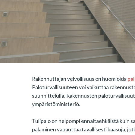
Rakennuttajan velvollisuus on huomioida
pal
Paloturvallisuuteen voi vaikuttaa rakennusta
suunnittelulla. Rakennusten paloturvallisuut
ympäristöministeriö.
Tulipalo on helpompi ennaltaehkäistä kuin s
palaminen vapauttaa tavallisesti kaasuja, jo