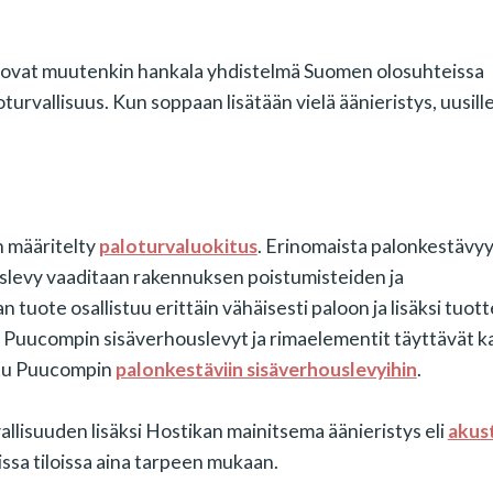
a ovat muutenkin hankala yhdistelmä Suomen olosuhteissa
turvallisuus. Kun soppaan lisätään vielä äänieristys, uusill
n määritelty
paloturvaluokitus
. Erinomaista palonkestävyy
uslevy vaaditaan rakennuksen poistumisteiden ja
tuote osallistuu erittäin vähäisesti paloon ja lisäksi tuot
). Puucompin sisäverhouslevyt ja rimaelementit täyttävät ka
stu Puucompin
palonkestäviin sisäverhouslevyihin
.
lisuuden lisäksi Hostikan mainitsema äänieristys eli
akust
issa tiloissa aina tarpeen mukaan.