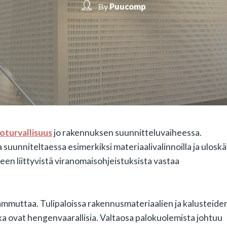
By
Puucomp
oturvallisuus
jo rakennuksen suunnitteluvaiheessa.
 suunniteltaessa esimerkiksi materiaalivalinnoilla ja ulosk
een liittyvistä viranomaisohjeistuksista vastaa
ammuttaa. Tulipaloissa rakennusmateriaalien ja kalusteide
tka ovat hengenvaarallisia. Valtaosa palokuolemista johtuu