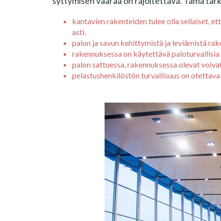
syttymisen vaaraa on rajoitettava. Tämä tarko
k
antavien rakenteiden tulee olla sellaiset, 
asti.
palon ja savun kehittymistä ja leviämistä ra
rakennuksessa on käytettävä paloturvallisia m
palon sattuessa, rakennuksessa olevat voivat
pelastushenkilöstön turvallisuus on otettav