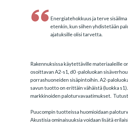
Energiatehokkuus ja terve sisäilm
etenkin, kun siihen yhdistetään palo
ajatuksille olisi tarvetta.
Rakennuksissa käytettäville materiaaleille o
osoittavan A2-s1, d0 -paloluokan sisäverho
porrashuoneiden sisäpintoihin. A2-paloluokan 
savun tuotto on erittäin vähäistä (luokka s1
markkinoiden paloturvavaatimukset. Tutu
Puucompin tuotteissa huomioidaan paloturval
Akustisia ominaisuuksia voidaan lisätä erilais