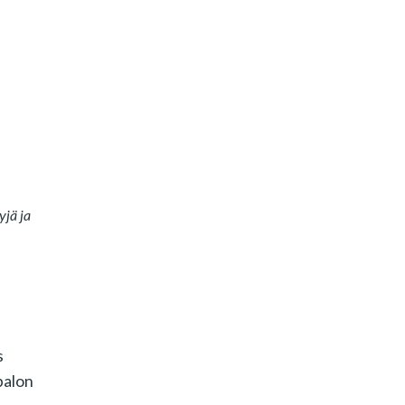
yjä ja
s
palon