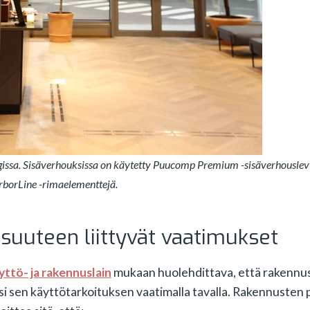
gissa. Sisäverhouksissa on käytetty Puucomp Premium -sisäverhouslev
rborLine -rimaelementtejä.
suuteen liittyvät vaatimukset
ttö- ja rakennuslain
mukaan huolehdittava, että rakennu
si sen käyttötarkoituksen vaatimalla tavalla. Rakennusten 