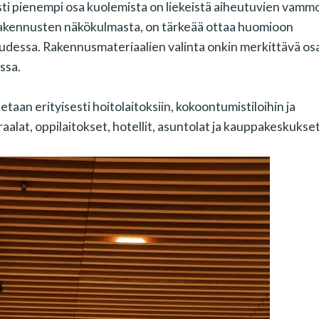
i pienempi osa kuolemista on liekeistä aiheutuvien vamm
 rakennusten näkökulmasta, on tärkeää ottaa huomioon
isuudessa. Rakennusmateriaalien valinta onkin merkittävä os
ssa.
aan erityisesti hoitolaitoksiin, kokoontumistiloihin ja
iraalat, oppilaitokset, hotellit, asuntolat ja kauppakeskukset