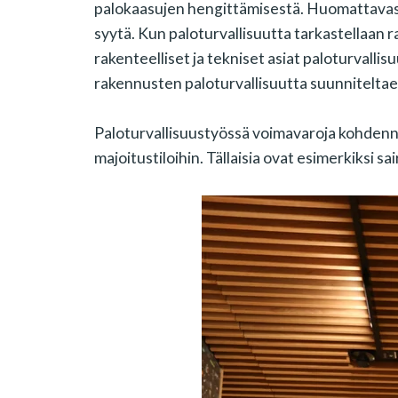
palokaasujen hengittämisestä. Huomattavast
syytä. Kun paloturvallisuutta tarkastellaan
rakenteelliset ja tekniset asiat paloturvall
rakennusten paloturvallisuutta suunniteltae
Paloturvallisuustyössä voimavaroja kohdennet
majoitustiloihin. Tällaisia ovat esimerkiksi sa