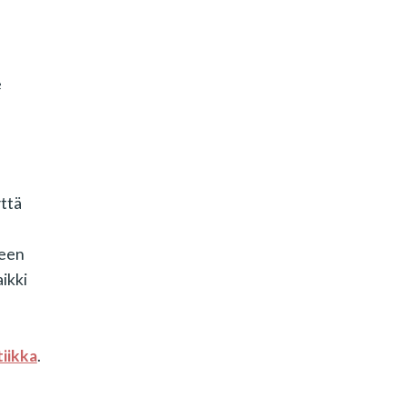
e
ttä
teen
ikki
iikka
.