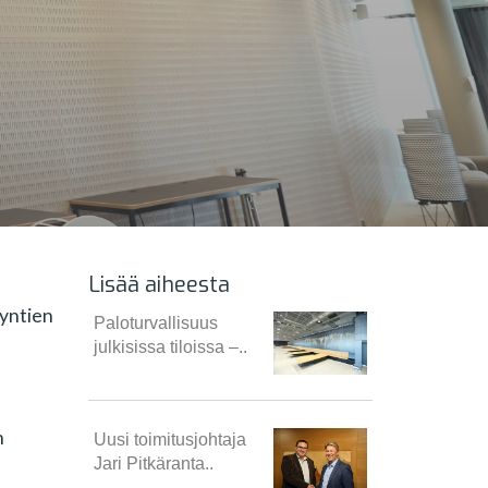
Lisää aiheesta
äyntien
Paloturvallisuus
julkisissa tiloissa –..
n
Uusi toimitusjohtaja
Jari Pitkäranta..