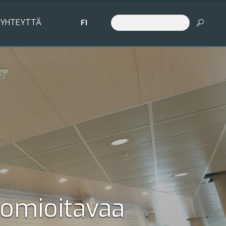
 YHTEYTTÄ
FI
uomioitavaa