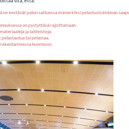
ittaa sitä, että:
että ne kestävät palon sattuessa esimerkiksi pelastustoiminnan saa
kennuksessa on pystyttävä rajoittamaan.
ateriaaleja ja laitteistoja.
 pelastautua tai pelastaa.
a rakentamisessa huomioon.