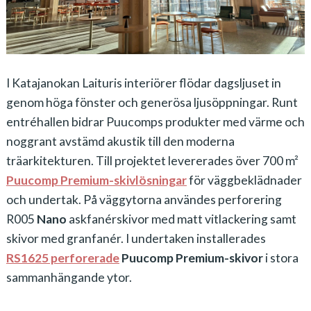
I Katajanokan Laituris interiörer flödar dagsljuset in
genom höga fönster och generösa ljusöppningar. Runt
entréhallen bidrar Puucomps produkter med värme och
noggrant avstämd akustik till den moderna
träarkitekturen. Till projektet levererades över 700 m²
Puucomp Premium
-skivlösningar
för väggbeklädnader
och undertak. På väggytorna användes
perforering
R005
Nano
askfanérskivor med matt vitlackering samt
skivor med granfanér. I undertaken installerades
RS1625 perforerade
Puucomp Premium-skivor
i stora
sammanhängande ytor.