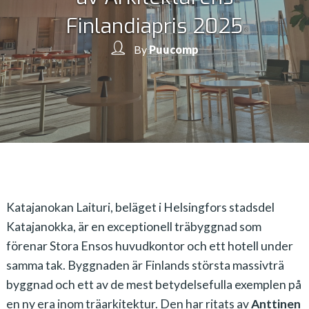
Finlandiapris 2025
By
Puucomp
Katajanokan Laituri, beläget i Helsingfors stadsdel
Katajanokka, är en exceptionell träbyggnad som
förenar Stora Ensos huvudkontor och ett hotell under
samma tak. Byggnaden är Finlands största massivträ
byggnad och ett av de mest betydelsefulla exemplen på
en ny era inom träarkitektur. Den har ritats av
Anttinen