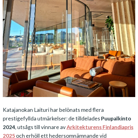
Katajanokan Laituri har belönats med flera
prestigefyllda utmärkelser: de tilldelades
Puupalkinto
2024
, utsågs till vinnare av
Arkitekturens Finlandiapris
2025
och erhöll ett hedersomnämnande vid